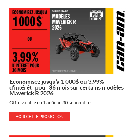
p
r
o
m
o
t
i
o
n
s
:
Économisez jusqu’à 1 000$ ou 3,99%
d’intérêt pour 36 mois sur certains modèles
Maverick R 2026
Offre valable du 1 août au 30 septembre.
VOIR CETTE PROMOTION