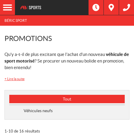
BÉRIC SPORT
PROMOTIONS
Qu’y a-t-il de plus excitant que l’achat d’un nouveau
véhicule de
sport motorisé
? Se procurer un nouveau bolide en promotion,
bien entendu!
+
Lire la suite
T
Tout
y
p
Véhicules neufs
e
d
e
1-10 de 16 résultats