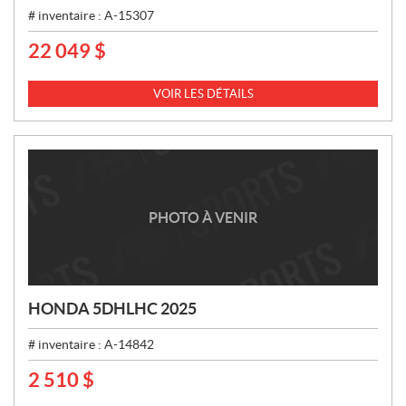
# inventaire :
A-15307
22 049
$
P
R
I
VOIR LES DÉTAILS
X
:
PHOTO À VENIR
HONDA 5DHLHC 2025
# inventaire :
A-14842
2 510
$
P
R