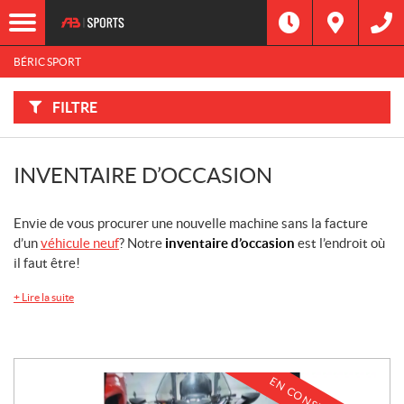
F
I
Filtre
L
Type
T
R
BÉRIC SPORT
E
R
Catégorie
P
A
FILTRE
R
:
Marque
INVENTAIRE D’OCCASION
Année
Envie de vous procurer une nouvelle machine sans la facture
Prix
d’un
véhicule neuf
? Notre
inventaire d’occasion
est l’endroit où
il faut être!
Inventaire
CHERCHER
+
Lire la suite