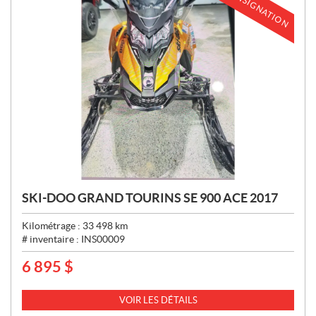
EN CONSIGNATION
SKI-DOO GRAND TOURINS SE 900 ACE 2017
Kilométrage :
33 498
km
# inventaire :
INS00009
6 895
$
P
R
I
VOIR LES DÉTAILS
X