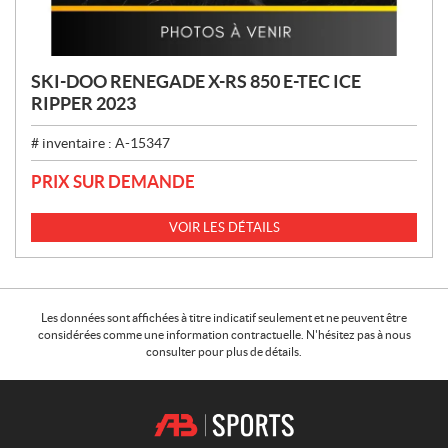
SKI-DOO RENEGADE X-RS 850 E-TEC ICE
RIPPER 2023
# inventaire :
A-15347
PRIX SUR DEMANDE
VOIR LES DÉTAILS
Les données sont affichées à titre indicatif seulement et ne peuvent être
considérées comme une information contractuelle. N'hésitez pas à nous
consulter pour plus de détails.
C
A
o
.