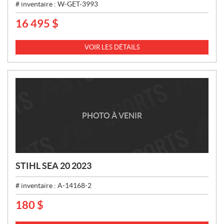
# inventaire :
W-GET-3993
16 495
$
P
R
I
VOIR LES DÉTAILS
X
:
PHOTO À VENIR
STIHL SEA 20 2023
# inventaire :
A-14168-2
180
$
P
R