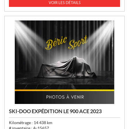
I
VOIR LES DÉTAILS
X
:
SKI-DOO EXPÉDITION LE 900 ACE 2023
Kilométrage :
14 438
km
# inventaire :
A-15657