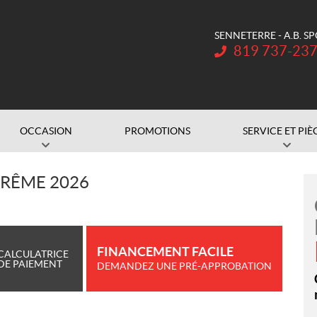
SENNETERRE - A.B. S
Téléphone :
819 737-23
OCCASION
PROMOTIONS
SERVICE ET PIÈ
RÊME 2026
FINANCEMENT FACILE
CALCULATRICE
DE PAIEMENT
DEMANDEZ UNE PRÉ-APPROBATION