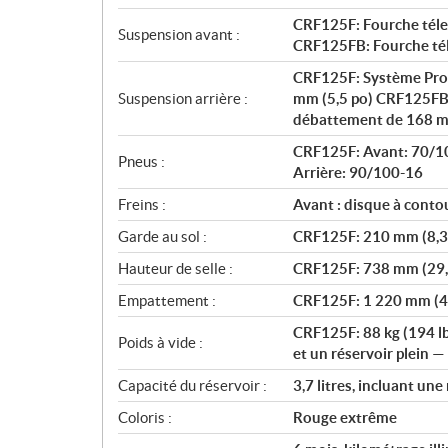
CRF125F: Fourche tél
Suspension avant :
CRF125FB: Fourche té
CRF125F: Système Pro
Suspension arrière :
mm (5,5 po) CRF125FB
débattement de 168 m
CRF125F: Avant: 70/1
Pneus :
Arrière: 90/100-16
Freins :
Avant : disque à cont
Garde au sol :
CRF125F: 210 mm (8,3
Hauteur de selle :
CRF125F: 738 mm (29,
Empattement :
CRF125F: 1 220 mm (4
CRF125F: 88 kg (194 lb
Poids à vide :
et un réservoir plein — 
Capacité du réservoir :
3,7 litres, incluant une 
Coloris :
Rouge extrême