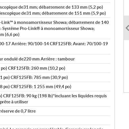
escopique de31 mm; débattement de 133 mm (5,2 po)
lescopique de31 mm; débattement de 151 mm (5,9 po)
-Link™ à monoamortisseur Showa; débattement de 140
: Système Pro-Link® à monoamortisseur Showa;
m (6,6 po)
00-17 Arrière: 90/100-14 CRF125FB: Avant: 70/100-19
our ondulé de220 mm Arrière : tambour
 po) CRF125FB: 260 mm (10,2 po)
1 po) CRF125FB: 785 mm (30,9 po)
8 po) CRF125FB: 1 255 mm (49,4 po)
) CRF125FB: 90 kg (198 lb)*incluant les liquides requis
prête à utiliser
réserve de 0,7 litre