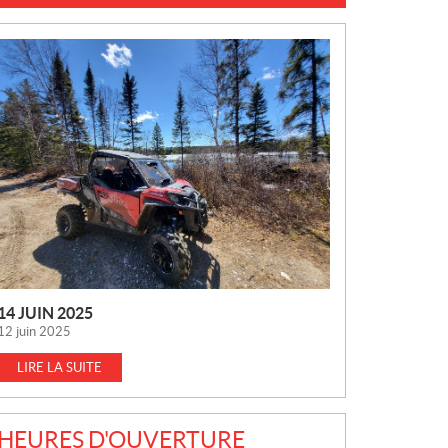
N
O
U
V
E
L
L
E
S
14 JUIN 2025
12 juin 2025
LIRE LA SUITE
HEURES D'OUVERTURE