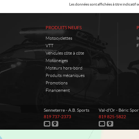
Les données sont affichées à titre indicati
PRODUITS NEUFS
Motocyclettes
I
VTT
F
Véhicules côte à côte
Motoneiges
Moteurs hors-bord
Produits mécaniques
Promotions
Financement
C
A
Senneterre - A.B. Sports
Val-d'Or - Béric Spor
o
.
T
T
819 737-2373
819 825-5822
n
B
é
é
N
I
N
I
t
.
l
l
o
t
o
t
é
é
a
S
u
i
u
i
p
p