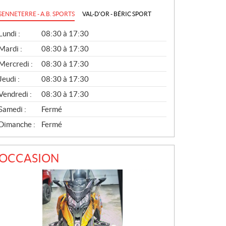
SENNETERRE - A.B. SPORTS
VAL-D'OR - BÉRIC SPORT
G
Lundi :
08:30 à 17:30
É
N
Mardi :
08:30 à 17:30
É
Mercredi :
08:30 à 17:30
R
A
Jeudi :
08:30 à 17:30
L
Vendredi :
08:30 à 17:30
Samedi :
Fermé
Dimanche :
Fermé
OCCASION