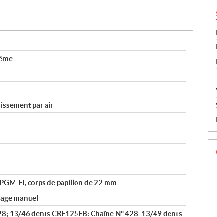
rême
issement par air
 PGM-FI, corps de papillon de 22 mm
yage manuel
8; 13/46 dents CRF125FB: Chaîne N° 428; 13/49 dents