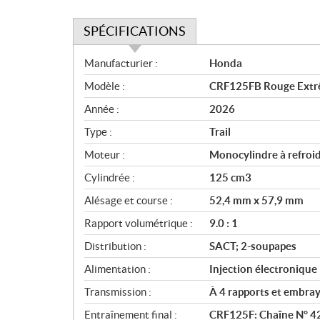
SPÉCIFICATIONS
S
Manufacturier :
Honda
p
Modèle :
CRF125FB Rouge Ext
é
c
Année :
2026
i
Type :
Trail
f
i
Moteur :
Monocylindre à refroid
c
Cylindrée :
125 cm3
a
Alésage et course :
52,4 mm x 57,9 mm
t
i
Rapport volumétrique :
9.0 : 1
o
Distribution :
SACT; 2-soupapes
n
s
Alimentation :
Injection électronique
Transmission :
À 4 rapports et embra
Entraînement final :
CRF125F: Chaîne N° 42