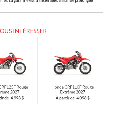
imité. La garantie est transférable. Garantie prolongée
VOUS INTÉRESSER
CRF125F Rouge
Honda CRF110F Rouge
trême 2027
Extrême 2027
ir de :
4 998
$
À partir de :
4 098
$