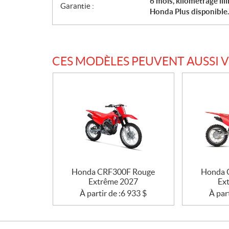
6 mois, kilométrage ill
Garantie :
Honda Plus disponible.
CES MODÈLES PEUVENT AUSSI 
Honda CRF300F Rouge
Honda 
Extrême 2027
Ex
À partir de :
6 933
$
À part