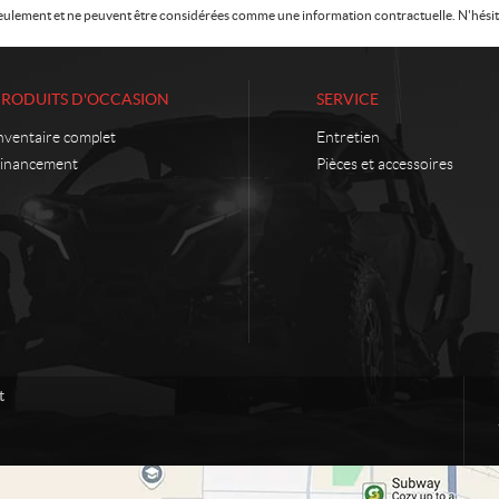
f seulement et ne peuvent être considérées comme une information contractuelle. N'hésite
PRODUITS D'OCCASION
SERVICE
nventaire complet
Entretien
inancement
Pièces et accessoires
t