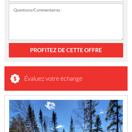
Questions/Commentaires :
PROFITEZ DE CETTE OFFRE
Évaluez votre échange
N
O
U
V
E