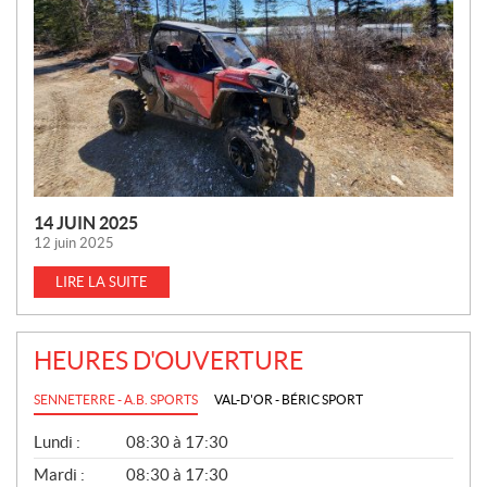
L
L
E
S
14 JUIN 2025
12 juin 2025
LIRE LA SUITE
HEURES D'OUVERTURE
SENNETERRE - A.B. SPORTS
VAL-D'OR - BÉRIC SPORT
G
Lundi :
08:30 à 17:30
É
N
Mardi :
08:30 à 17:30