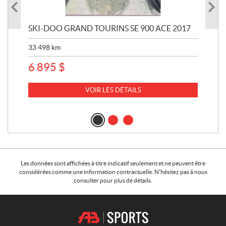
SKI-DOO GRAND TOURINS SE 900 ACE 2017
SK
33 498
km
10 
6 895
$
VOIR LES DÉTAILS
Les données sont affichées à titre indicatif seulement et ne peuvent être
considérées comme une information contractuelle. N'hésitez pas à nous
consulter pour plus de détails.
C
A
o
.