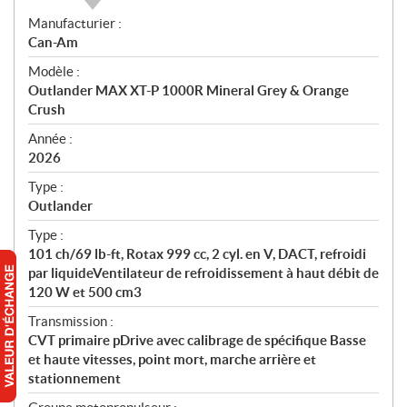
S
Manufacturier :
p
Can-Am
é
Modèle :
c
Outlander MAX XT-P 1000R Mineral Grey & Orange
i
Crush
f
i
Année :
2026
c
a
Type :
t
Outlander
i
Type :
o
101 ch/69 lb-ft, Rotax 999 cc, 2 cyl. en V, DACT, refroidi
n
par liquideVentilateur de refroidissement à haut débit de
s
120 W et 500 cm3
Transmission :
CVT primaire pDrive avec calibrage de spécifique Basse
et haute vitesses, point mort, marche arrière et
stationnement