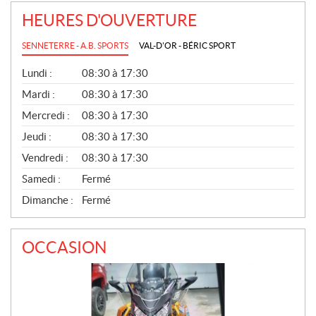
HEURES D'OUVERTURE
SENNETERRE - A.B. SPORTS
VAL-D'OR - BÉRIC SPORT
G
Lundi :
08:30 à 17:30
É
N
Mardi :
08:30 à 17:30
É
Mercredi :
08:30 à 17:30
R
A
Jeudi :
08:30 à 17:30
L
Vendredi :
08:30 à 17:30
Samedi :
Fermé
Dimanche :
Fermé
OCCASION