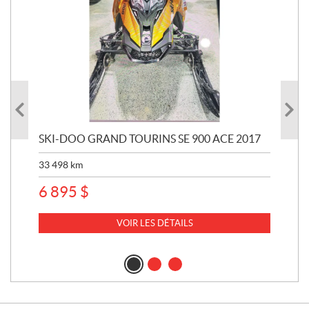
SKI-DOO GRAND TOURINS SE 900 ACE 2017
SK
33 498
km
10 
6 895
$
VOIR LES DÉTAILS