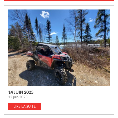
N
O
U
V
E
L
L
E
S
14 JUIN 2025
12 juin 2025
LIRE LA SUITE