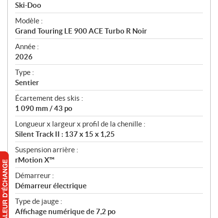
p
Ski-Doo
é
Modèle :
c
Grand Touring LE 900 ACE Turbo R Noir
i
f
Année :
i
2026
c
Type :
a
Sentier
t
Écartement des skis :
i
1 090 mm / 43 po
o
n
Longueur x largeur x profil de la chenille :
s
Silent Track II : 137 x 15 x 1,25
Suspension arrière :
rMotion X™
Démarreur :
Démarreur électrique
Type de jauge :
Affichage numérique de 7,2 po