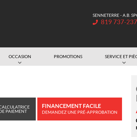
SENNETERRE - A.B. S
Téléphone :
819 737-23
OCCASION
PROMOTIONS
SERVICE ET PIÈ
FINANCEMENT FACILE
CALCULATRICE
DE PAIEMENT
DEMANDEZ UNE PRÉ-APPROBATION