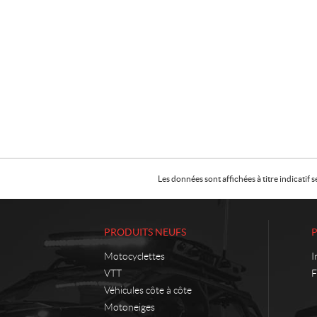
Les données sont affichées à titre indicati
PRODUITS NEUFS
Motocyclettes
I
VTT
F
Véhicules côte à côte
Motoneiges