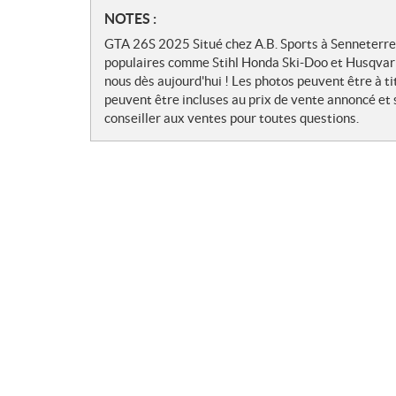
N
NOTES :
o
GTA 26S 2025 Situé chez A.B. Sports à Senneterr
t
populaires comme Stihl Honda Ski-Doo et Husqvarn
e
nous dès aujourd'hui ! Les photos peuvent être à ti
s
peuvent être incluses au prix de vente annoncé et
conseiller aux ventes pour toutes questions.