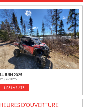
N
O
U
V
E
L
L
E
S
14 JUIN 2025
12 juin 2025
LIRE LA SUITE
HEURES D'OUVERTURE