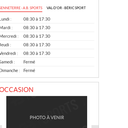
SENNETERRE - A.B. SPORTS
VAL-D'OR - BÉRIC SPORT
G
Lundi :
08:30 à 17:30
É
N
Mardi :
08:30 à 17:30
É
Mercredi :
08:30 à 17:30
R
A
Jeudi :
08:30 à 17:30
L
Vendredi :
08:30 à 17:30
Samedi :
Fermé
Dimanche :
Fermé
OCCASION
PHOTO À VENIR
PHOTO À VENIR