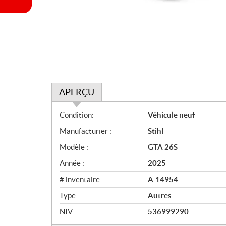
APERÇU
A
Condition:
Véhicule neuf
p
Manufacturier :
Stihl
e
r
Modèle :
GTA 26S
ç
Année :
2025
u
# inventaire :
A-14954
Type :
Autres
NIV :
536999290