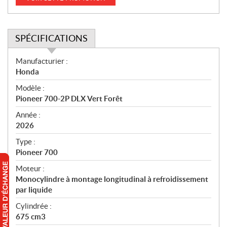
SPÉCIFICATIONS
S
Manufacturier :
p
Honda
é
Modèle :
c
Pioneer 700-2P DLX Vert Forêt
i
f
Année :
i
2026
c
Type :
a
Pioneer 700
t
Moteur :
i
Monocylindre à montage longitudinal à refroidissement
o
par liquide
n
s
Cylindrée :
675 cm3