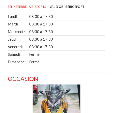
SENNETERRE - A.B. SPORTS
VAL-D'OR - BÉRIC SPORT
G
Lundi :
08:30 à 17:30
É
N
Mardi :
08:30 à 17:30
É
Mercredi :
08:30 à 17:30
R
A
Jeudi :
08:30 à 17:30
L
Vendredi :
08:30 à 17:30
Samedi :
Fermé
Dimanche :
Fermé
OCCASION