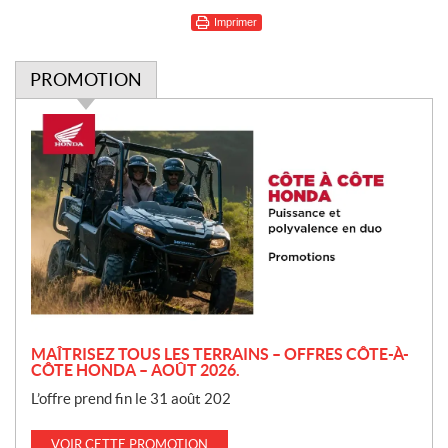
Imprimer
PROMOTION
P
r
o
m
o
t
i
o
n
MAÎTRISEZ TOUS LES TERRAINS – OFFRES CÔTE-À-
CÔTE HONDA – AOÛT 2026.
L’offre prend fin le 31 août 202
VOIR CETTE PROMOTION