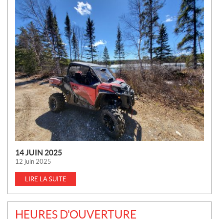
N
O
U
V
E
L
L
E
S
14 JUIN 2025
12 juin 2025
LIRE LA SUITE
HEURES D'OUVERTURE