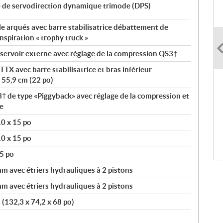
é de servodirection dynamique trimode (DPS)
le arqués avec barre stabilisatrice débattement de
nspiration « trophy truck »
ervoir externe avec réglage de la compression QS3†
TX avec barre stabilisatrice et bras inférieur
55,9 cm (22 po)
de type «Piggyback» avec réglage de la compression et
e
0 x 15 po
0 x 15 po
5 po
 avec étriers hydrauliques à 2 pistons
 avec étriers hydrauliques à 2 pistons
 (132,3 x 74,2 x 68 po)