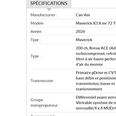
SPÉCIFICATIONS
S
Manufacturier :
Can-Am
p
Modèle :
Maverick X3 X mr 72 
é
c
Année :
2026
i
Type :
Maverick
f
i
200 ch, Rotax ACE (Adv
c
turbocompressé, refroid
Type :
filtre à air haute per
a
d’air du moteur
t
i
Primaire pDrive et CVT
o
haut débit et positionn
Transmission :
n
transmission, basse et 
s
stationnement
Différentiel avant verr
Groupe
Véritable système de tr
motopropulseur :
verrouillé/4 x 4 MUD/