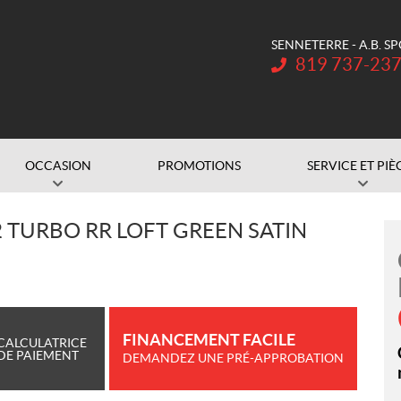
SENNETERRE - A.B. S
Téléphone :
819 737-23
OCCASION
PROMOTIONS
SERVICE ET PIÈ
 TURBO RR LOFT GREEN SATIN
FINANCEMENT FACILE
CALCULATRICE
DE PAIEMENT
DEMANDEZ UNE PRÉ-APPROBATION