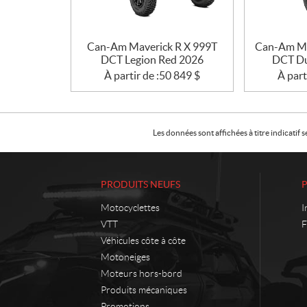
Can-Am Maverick R X 999T
Can-Am Ma
DCT Legion Red 2026
DCT Du
À partir de :
50 849
$
À part
Les données sont affichées à titre indicati
PRODUITS NEUFS
Motocyclettes
I
VTT
F
Véhicules côte à côte
Motoneiges
Moteurs hors-bord
Produits mécaniques
Promotions