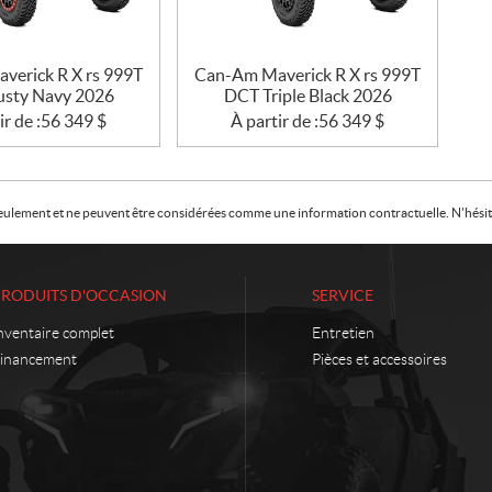
verick R X rs 999T
Can-Am Maverick R X rs 999T
sty Navy 2026
DCT Triple Black 2026
ir de :
56 349
$
À partir de :
56 349
$
f seulement et ne peuvent être considérées comme une information contractuelle. N'hésite
PRODUITS D'OCCASION
SERVICE
nventaire complet
Entretien
inancement
Pièces et accessoires