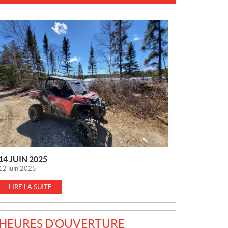
N
O
U
V
E
L
L
E
S
14 JUIN 2025
12 juin 2025
LIRE LA SUITE
HEURES D'OUVERTURE