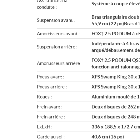
Assistance à la
Système à couple élev
conduite :
Bras triangulaire doub
Suspension avant :
55,9 cm (22 po)Bras d’i
Amortisseurs avant :
FOX† 2.5 PODIUM à rés
Indépendante à 4 bras T
Suspension arrière :
arqué/débattement de 
FOX† 2.5 PODIUM QS3† 
Amortisseurs arrière :
fonction anti-talonnag
Pneus avant :
XPS Swamp King 30 x 1
Pneus arrière :
XPS Swamp King 30 x 1
Roues :
Aluminium moulé de 1
Frein avant :
Deux disques de 262 mm
Frein arrière :
Deux disques de 248 mm
LxLxH :
336 x 188,5 x 172,7 cm
Garde au sol :
40,6 cm (16 po)