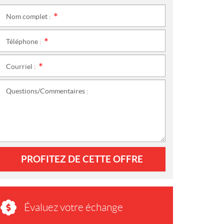
Nom complet :
*
Téléphone :
*
Courriel :
*
Questions/Commentaires :
PROFITEZ DE CETTE OFFRE
Évaluez votre échange