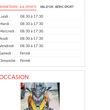
SENNETERRE - A.B. SPORTS
VAL-D'OR - BÉRIC SPORT
G
Lundi :
08:30 à 17:30
É
N
Mardi :
08:30 à 17:30
É
Mercredi :
08:30 à 17:30
R
A
Jeudi :
08:30 à 17:30
L
Vendredi :
08:30 à 17:30
Samedi :
Fermé
Dimanche :
Fermé
OCCASION