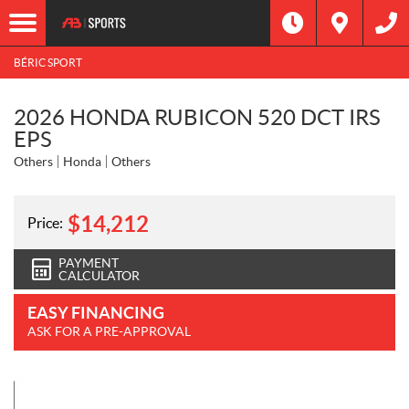
BÉRIC SPORT
2026 HONDA RUBICON 520 DCT IRS
EPS
Others
Honda
Others
$
14,212
Price:
PAYMENT
CALCULATOR
EASY FINANCING
ASK FOR A PRE-APPROVAL