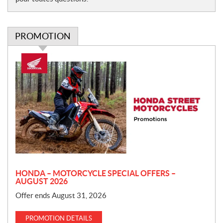
PROMOTION
P
r
o
m
o
t
i
o
n
HONDA – MOTORCYCLE SPECIAL OFFERS –
AUGUST 2026
Offer ends August 31, 2026
PROMOTION DETAILS