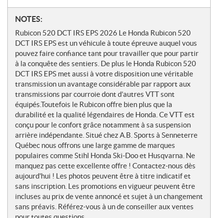
N
NOTES:
o
Rubicon 520 DCT IRS EPS 2026 Le Honda Rubicon 520
t
DCT IRS EPS est un véhicule à toute épreuve auquel vous
e
pouvez faire confiance tant pour travailler que pour partir
s
à la conquête des sentiers. De plus le Honda Rubicon 520
DCT IRS EPS met aussi à votre disposition une véritable
transmission un avantage considérable par rapport aux
transmissions par courroie dont d’autres VTT sont
équipés.Toutefois le Rubicon offre bien plus que la
durabilité et la qualité légendaires de Honda. Ce VTT est
conçu pour le confort grâce notamment à sa suspension
arrière indépendante. Situé chez A.B. Sports à Senneterre
Québec nous offrons une large gamme de marques
populaires comme Stihl Honda Ski-Doo et Husqvarna. Ne
manquez pas cette excellente offre ! Contactez-nous dès
aujourd'hui ! Les photos peuvent être à titre indicatif et
sans inscription. Les promotions en vigueur peuvent être
incluses au prix de vente annoncé et sujet à un changement
sans préavis. Référez-vous à un de conseiller aux ventes
pour toutes questions.