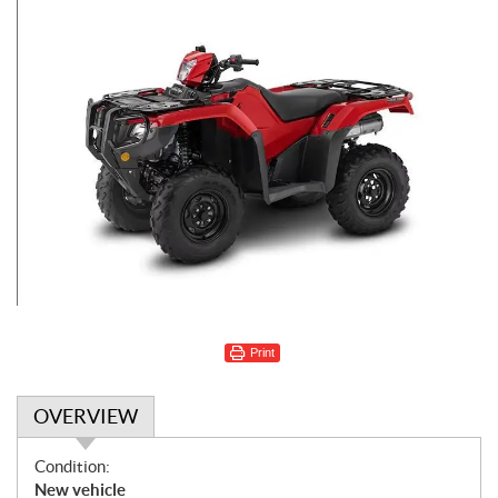
Print
OVERVIEW
O
Condition:
v
New vehicle