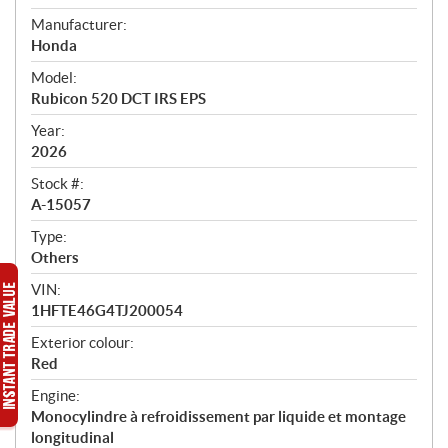
e
Manufacturer:
r
Honda
v
i
Model:
e
Rubicon 520 DCT IRS EPS
w
Year:
2026
Stock #:
A-15057
Type:
Others
VIN:
1HFTE46G4TJ200054
Exterior colour:
Red
Engine:
Monocylindre à refroidissement par liquide et montage
longitudinal