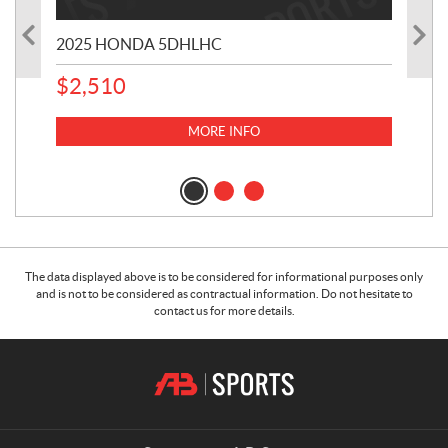
2025 HONDA 5DHLHC
$
2,510
MORE INFO
20
10,
The data displayed above is to be considered for informational purposes only
and is not to be considered as contractual information. Do not hesitate to
contact us for more details.
C
A
o
.
n
B
t
.