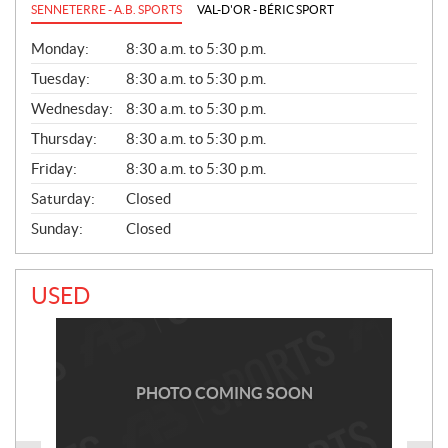
SENNETERRE - A.B. SPORTS
VAL-D'OR - BÉRIC SPORT
G
Monday:
8:30 a.m. to 5:30 p.m.
E
N
Tuesday:
8:30 a.m. to 5:30 p.m.
E
Wednesday:
8:30 a.m. to 5:30 p.m.
R
A
Thursday:
8:30 a.m. to 5:30 p.m.
L
Friday:
8:30 a.m. to 5:30 p.m.
Saturday:
Closed
Sunday:
Closed
USED
PHOTO COMING SOON