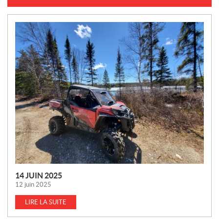
N
O
U
V
E
L
L
E
S
14 JUIN 2025
12 juin 2025
LIRE LA SUITE