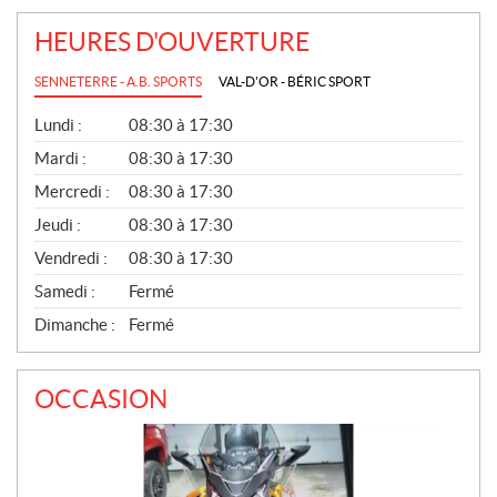
HEURES D'OUVERTURE
SENNETERRE - A.B. SPORTS
VAL-D'OR - BÉRIC SPORT
G
Lundi :
08:30 à 17:30
É
N
Mardi :
08:30 à 17:30
É
Mercredi :
08:30 à 17:30
R
A
Jeudi :
08:30 à 17:30
L
Vendredi :
08:30 à 17:30
Samedi :
Fermé
Dimanche :
Fermé
OCCASION