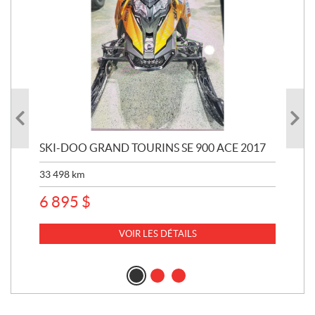
SKI-DOO GRAND TOURINS SE 900 ACE 2017
SK
33 498
km
10 
6 895
$
VOIR LES DÉTAILS