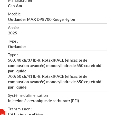
S
Manufacturier :
p
Can-Am
é
Modèle :
c
Outlander MAX DPS 700 Rouge légion
i
f
Année :
i
2025
c
Type :
a
Outlander
t
Type :
i
500: 40 ch/37 lb-ft, Rotax® ACE (efficacité de
o
combustion avancée) monocylindre de 650 cc, refroidi
n
par liquide
s
700: 50 ch/41 lb-ft, Rotax® ACE (efficacité de
combustion avancée) monocylindre de 650 cc, refroidi
par liquide
Système d'alimentation :
Injection électronique de carburant (EFI)
Transmission :
CVT primaire pDrive