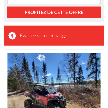
PROFITEZ DE CETTE OFFRE
Évaluez votre échange
N
O
U
V
E
L
L
E
S