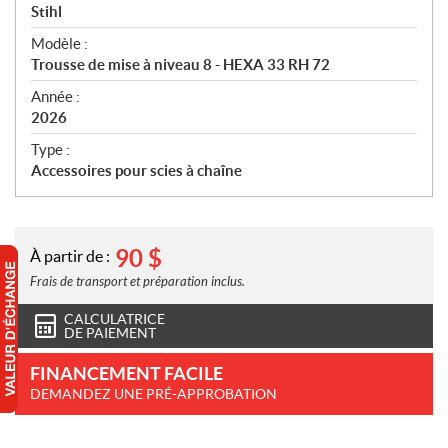
p
Stihl
é
Modèle :
c
Trousse de mise à niveau 8 - HEXA 33 RH 72
i
f
Année :
i
2026
c
Type :
a
Accessoires pour scies à chaîne
t
i
o
n
90
$
À partir de :
s
Frais de transport et préparation inclus.
CALCULATRICE
DE PAIEMENT
FINANCEMENT FACILE
DEMANDEZ UNE PRÉ-APPROBATION