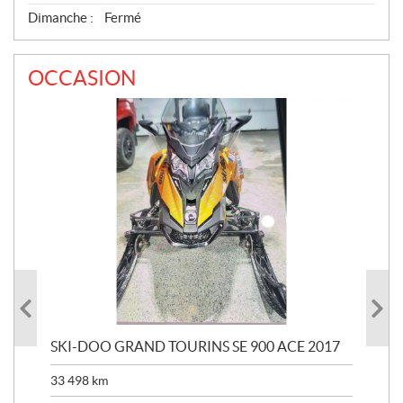
Dimanche :
Fermé
OCCASION
SKI-DOO GRAND TOURINS SE 900 ACE 2017
SK
33 498
km
10 