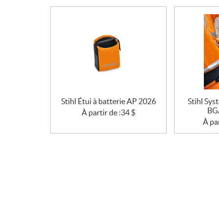
i
o
n
s
Stihl Étui à batterie AP 2026
Stihl Sys
BG
À partir de :
34
$
À par