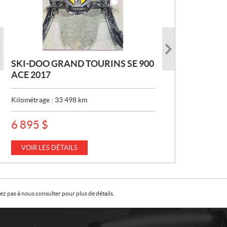
SKI-DOO GRAND TOURINS SE 900
SKI-DOO COMMANDER MAX 800
CAN-AM DEFENDER XT HD7 2026
ACE 2017
DPS 2017
P
22 049
$
R
Kilométrage :
Kilométrage :
33 498
10 154
km
km
I
X
VOIR LES DÉTAILS
VOIR LES DÉTAILS
P
6 895
$
:
R
I
X
VOIR LES DÉTAILS
:
z pas à nous consulter pour plus de détails.