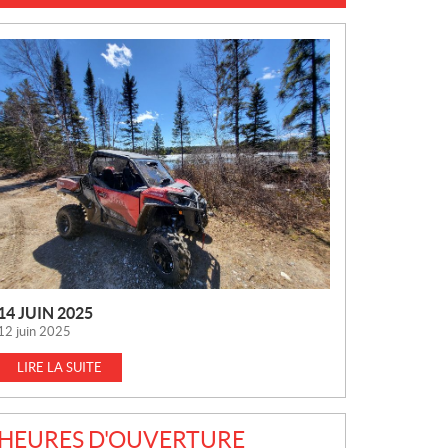
N
O
U
V
E
L
L
E
S
14 JUIN 2025
12 juin 2025
LIRE LA SUITE
HEURES D'OUVERTURE