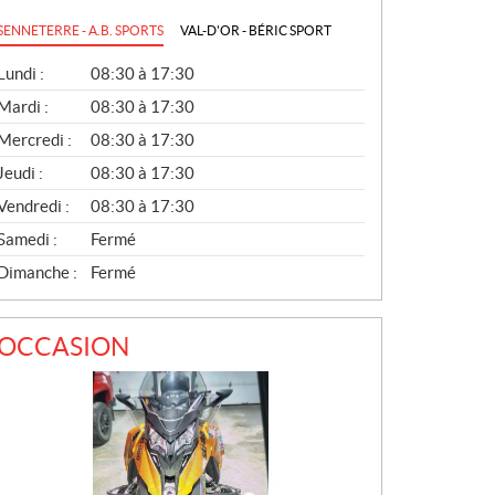
SENNETERRE - A.B. SPORTS
VAL-D'OR - BÉRIC SPORT
G
Lundi :
08:30 à 17:30
É
N
Mardi :
08:30 à 17:30
É
Mercredi :
08:30 à 17:30
R
A
Jeudi :
08:30 à 17:30
L
Vendredi :
08:30 à 17:30
Samedi :
Fermé
Dimanche :
Fermé
OCCASION