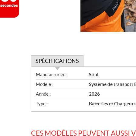
SPÉCIFICATIONS
S
Manufacturier :
Stihl
p
Modèle :
Système de transport
é
c
Année :
2026
i
Type :
Batteries et Chargeurs
f
i
c
a
CES MODÈLES PEUVENT AUSSI 
t