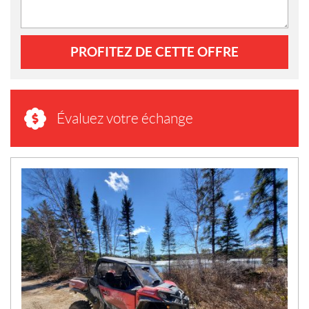
PROFITEZ DE CETTE OFFRE
Évaluez votre échange
N
O
U
V
E
L
L
E
S