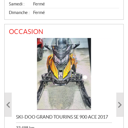
Samedi :
Fermé
Dimanche :
Fermé
OCCASION
SKI-DOO GRAND TOURINS SE 900 ACE 2017
SK
33 498
km
10 