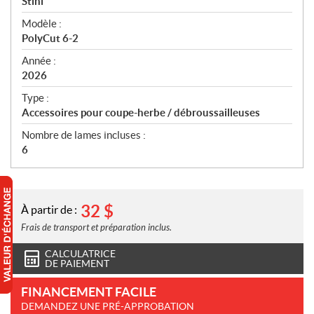
p
Stihl
é
Modèle :
c
PolyCut 6-2
i
f
Année :
i
2026
c
Type :
a
Accessoires pour coupe-herbe / débroussailleuses
t
Nombre de lames incluses :
i
6
o
n
s
32
$
À partir de :
Frais de transport et préparation inclus.
CALCULATRICE
DE PAIEMENT
FINANCEMENT FACILE
DEMANDEZ UNE PRÉ-APPROBATION