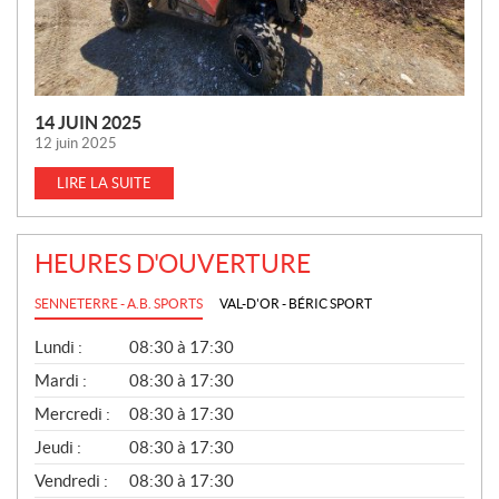
14 JUIN 2025
12 juin 2025
LIRE LA SUITE
HEURES D'OUVERTURE
SENNETERRE - A.B. SPORTS
VAL-D'OR - BÉRIC SPORT
G
Lundi :
08:30 à 17:30
É
N
Mardi :
08:30 à 17:30
É
Mercredi :
08:30 à 17:30
R
A
Jeudi :
08:30 à 17:30
L
Vendredi :
08:30 à 17:30