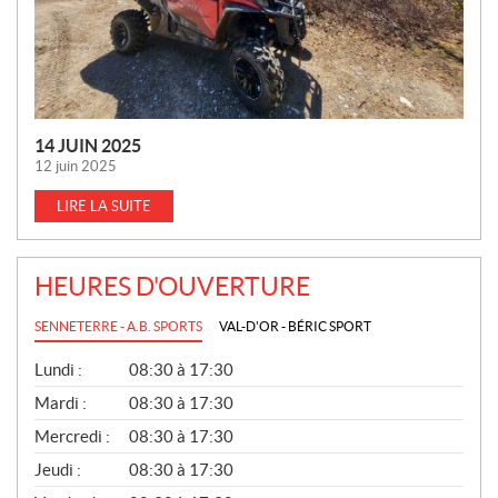
S
14 JUIN 2025
12 juin 2025
LIRE LA SUITE
HEURES D'OUVERTURE
SENNETERRE - A.B. SPORTS
VAL-D'OR - BÉRIC SPORT
G
Lundi :
08:30 à 17:30
É
N
Mardi :
08:30 à 17:30
É
Mercredi :
08:30 à 17:30
R
A
Jeudi :
08:30 à 17:30
L