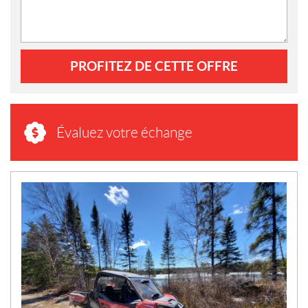
PROFITEZ DE CETTE OFFRE
Évaluez votre échange
N
O
U
V
E
L
L
E