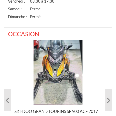
Vendredi :
08:30 à 17:30
Samedi :
Fermé
Dimanche :
Fermé
OCCASION
SKI-DOO GRAND TOURINS SE 900 ACE 2017
SK