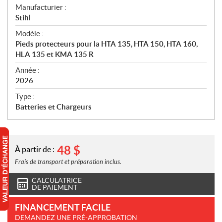
S
Manufacturier :
p
Stihl
é
Modèle :
c
Pieds protecteurs pour la HTA 135, HTA 150, HTA 160,
i
HLA 135 et KMA 135 R
f
i
Année :
2026
c
a
Type :
t
Batteries et Chargeurs
i
o
n
s
48
$
À partir de :
Frais de transport et préparation inclus.
CALCULATRICE
DE PAIEMENT
FINANCEMENT FACILE
DEMANDEZ UNE PRÉ-APPROBATION