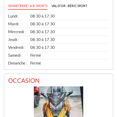
SENNETERRE - A.B. SPORTS
VAL-D'OR - BÉRIC SPORT
G
Lundi :
08:30 à 17:30
É
N
Mardi :
08:30 à 17:30
É
Mercredi :
08:30 à 17:30
R
A
Jeudi :
08:30 à 17:30
L
Vendredi :
08:30 à 17:30
Samedi :
Fermé
Dimanche :
Fermé
OCCASION