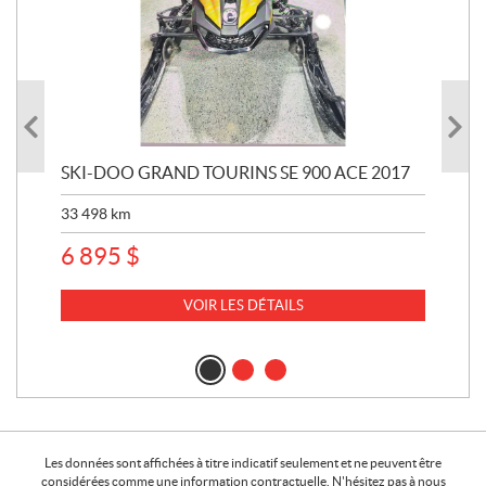
SKI-DOO GRAND TOURINS SE 900 ACE 2017
SK
33 498
km
10 
6 895
$
VOIR LES DÉTAILS
Les données sont affichées à titre indicatif seulement et ne peuvent être
considérées comme une information contractuelle. N'hésitez pas à nous