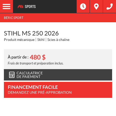
BÉRIC SPORT
STIHL MS 250 2026
Produit mécanique
Stihl
Scies à chaîne
480
$
À partir de :
Frais de transport et préparation inclus.
CALCULATRICE
DE PAIEMENT
FINANCEMENT FACILE
DEMANDEZ UNE PRÉ-APPROBATION