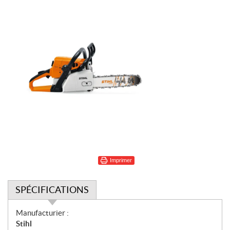
Imprimer
SPÉCIFICATIONS
S
Manufacturier :
p
Stihl