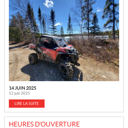
N
O
U
V
E
L
L
E
S
14 JUIN 2025
12 juin 2025
LIRE LA SUITE
HEURES D'OUVERTURE