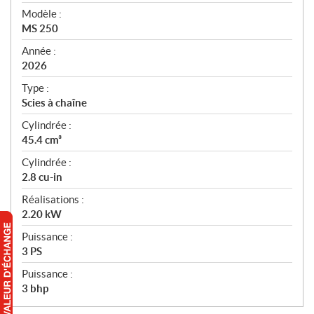
é
Modèle :
c
MS 250
i
f
Année :
i
2026
c
Type :
a
Scies à chaîne
t
Cylindrée :
i
45.4 cm³
o
n
Cylindrée :
s
2.8 cu-in
Réalisations :
2.20 kW
Puissance :
3 PS
Puissance :
3 bhp