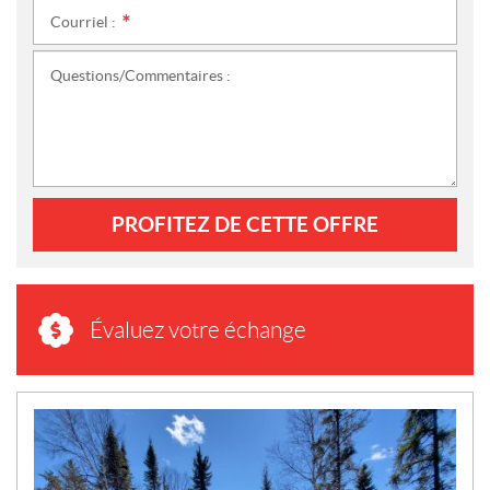
Courriel :
*
Questions/Commentaires :
PROFITEZ DE CETTE OFFRE
Évaluez votre échange
N
O
U