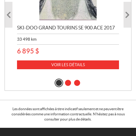
SKI-DOO GRAND TOURINS SE 900 ACE 2017
SK
33 498
km
10 
6 895
$
VOIR LES DÉTAILS
Les données sont affichées à titre indicatif seulement et ne peuvent être
considérées comme une information contractuelle. N'hésitez pas à nous
consulter pour plus de détails.
C
A