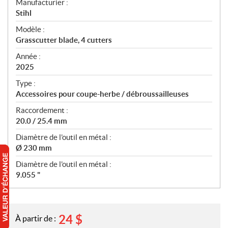
S
Manufacturier :
p
Stihl
é
Modèle :
c
Grasscutter blade, 4 cutters
i
f
Année :
i
2025
c
Type :
a
Accessoires pour coupe-herbe / débroussailleuses
t
Raccordement :
i
20.0 / 25.4 mm
o
n
Diamètre de l’outil en métal :
s
Ø 230 mm
Diamètre de l’outil en métal :
9.055 "
24
$
À partir de :