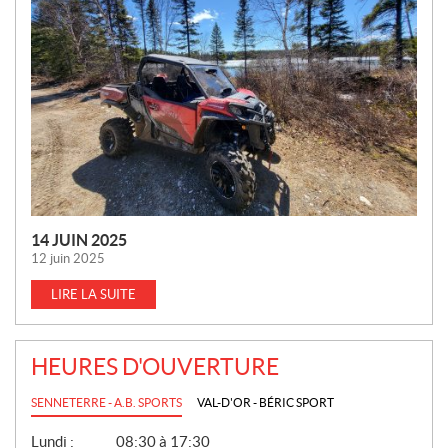
V
E
L
L
E
S
14 JUIN 2025
12 juin 2025
LIRE LA SUITE
HEURES D'OUVERTURE
SENNETERRE - A.B. SPORTS
VAL-D'OR - BÉRIC SPORT
G
Lundi :
08:30 à 17:30