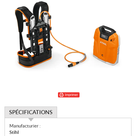
Imprimer
SPÉCIFICATIONS
S
Manufacturier :
p
Stihl