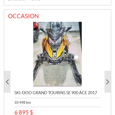
OCCASION
SKI-DOO GRAND TOURINS SE 900 ACE 2017
SK
33 498
km
10 
6 895
$