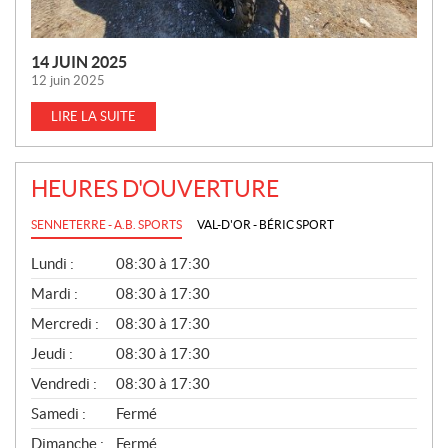
14 JUIN 2025
12 juin 2025
LIRE LA SUITE
HEURES D'OUVERTURE
SENNETERRE - A.B. SPORTS
VAL-D'OR - BÉRIC SPORT
G
Lundi :
08:30 à 17:30
É
N
Mardi :
08:30 à 17:30
É
Mercredi :
08:30 à 17:30
R
A
Jeudi :
08:30 à 17:30
L
Vendredi :
08:30 à 17:30
Samedi :
Fermé
Dimanche :
Fermé