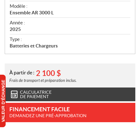
é
Modèle :
c
Ensemble AR 3000 L
i
f
Année :
i
2025
c
Type :
a
Batteries et Chargeurs
t
i
o
n
2 100
$
À partir de :
s
Frais de transport et préparation inclus.
CALCULATRICE
DE PAIEMENT
FINANCEMENT FACILE
DEMANDEZ UNE PRÉ-APPROBATION