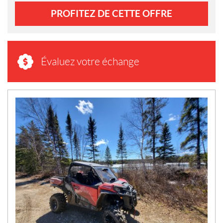
PROFITEZ DE CETTE OFFRE
Évaluez votre échange
N
O
U
V
E
L
L
E
S