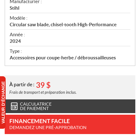
S
Manufacturier :
p
Stihl
é
Modèle :
c
Circular saw blade, chisel-tooth High-Performance
i
f
Année :
i
2024
c
Type :
a
Accessoires pour coupe-herbe / débroussailleuses
t
i
o
n
39
$
À partir de :
s
Frais de transport et préparation inclus.
CALCULATRICE
DE PAIEMENT
FINANCEMENT FACILE
DEMANDEZ UNE PRÉ-APPROBATION