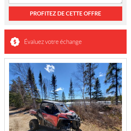
PROFITEZ DE CETTE OFFRE
Évaluez votre échange
N
O
U
V
E
L
L
E
S