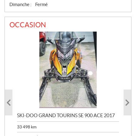
Dimanche :
Fermé
OCCASION
SKI-DOO GRAND TOURINS SE 900 ACE 2017
SK
33 498
km
10 