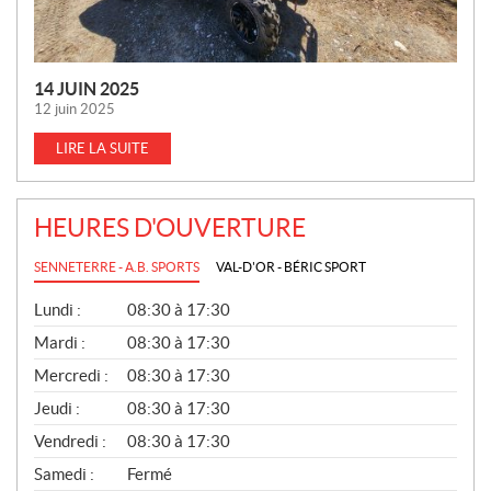
14 JUIN 2025
12 juin 2025
LIRE LA SUITE
HEURES D'OUVERTURE
SENNETERRE - A.B. SPORTS
VAL-D'OR - BÉRIC SPORT
G
Lundi :
08:30 à 17:30
É
N
Mardi :
08:30 à 17:30
É
Mercredi :
08:30 à 17:30
R
A
Jeudi :
08:30 à 17:30
L
Vendredi :
08:30 à 17:30
Samedi :
Fermé