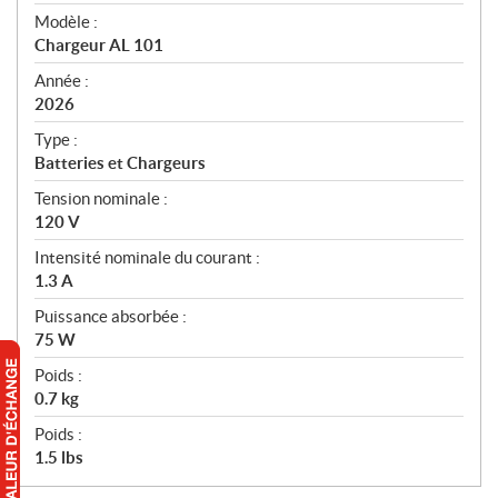
é
Modèle :
c
Chargeur AL 101
i
f
Année :
i
2026
c
Type :
a
Batteries et Chargeurs
t
Tension nominale :
i
120 V
o
n
Intensité nominale du courant :
s
1.3 A
Puissance absorbée :
75 W
Poids :
0.7 kg
Poids :
1.5 lbs