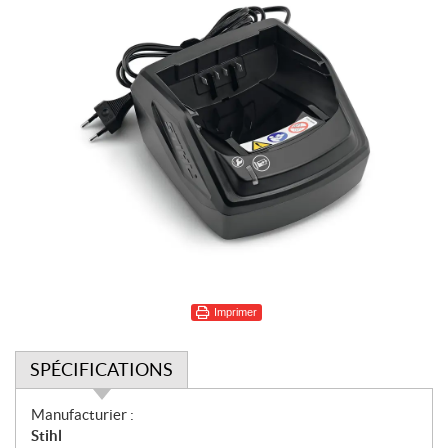
Imprimer
SPÉCIFICATIONS
S
Manufacturier :
p
Stihl