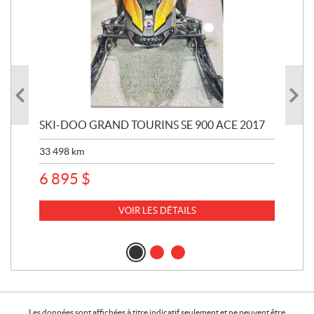
SKI-DOO GRAND TOURINS SE 900 ACE 2017
SK
33 498
km
10 
6 895
$
VOIR LES DÉTAILS
Les données sont affichées à titre indicatif seulement et ne peuvent être