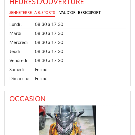
HEURES D'OUVERTURE
SENNETERRE - A.B. SPORTS
VAL-D'OR - BÉRIC SPORT
G
Lundi :
08:30 à 17:30
É
N
Mardi :
08:30 à 17:30
É
Mercredi :
08:30 à 17:30
R
A
Jeudi :
08:30 à 17:30
L
Vendredi :
08:30 à 17:30
Samedi :
Fermé
Dimanche :
Fermé
OCCASION