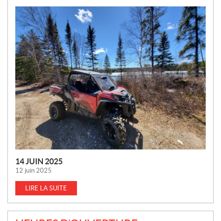
N
O
U
V
E
L
L
E
S
14 JUIN 2025
12 juin 2025
LIRE LA SUITE