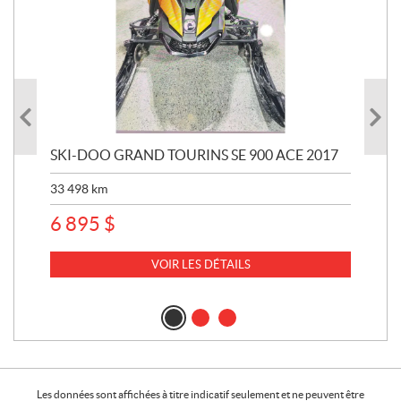
SKI-DOO GRAND TOURINS SE 900 ACE 2017
SK
33 498
km
10 
6 895
$
VOIR LES DÉTAILS
Les données sont affichées à titre indicatif seulement et ne peuvent être