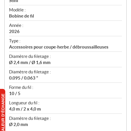
p
Stihl
é
Modèle :
c
Bobine de fil
i
f
Année :
i
2026
c
Type :
a
Accessoires pour coupe-herbe / débroussailleuses
t
Diamètre du filetage :
i
Ø 2,4 mm / Ø 1,6 mm
o
n
Diamètre du filetage :
s
0.095 / 0.063 "
Forme du fil :
10 / 5
Longueur du fil :
4,0 m / 2 x 4,0 m
Diamètre du filetage :
Ø 2,0 mm