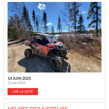
N
O
U
V
E
L
L
E
S
14 JUIN 2025
12 juin 2025
LIRE LA SUITE