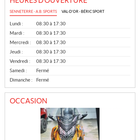
HEURES D'OUVERTURE
SENNETERRE - A.B. SPORTS
VAL-D'OR - BÉRIC SPORT
G
Lundi :
08:30 à 17:30
É
N
Mardi :
08:30 à 17:30
É
Mercredi :
08:30 à 17:30
R
A
Jeudi :
08:30 à 17:30
L
Vendredi :
08:30 à 17:30
Samedi :
Fermé
Dimanche :
Fermé
OCCASION