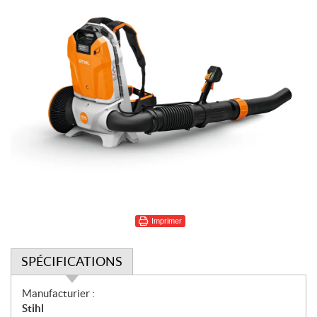
Imprimer
SPÉCIFICATIONS
S
Manufacturier :
p
Stihl