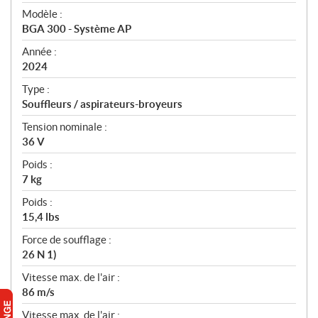
é
Modèle :
c
BGA 300 - Système AP
i
f
Année :
i
2024
c
Type :
a
Souffleurs / aspirateurs-broyeurs
t
Tension nominale :
i
36 V
o
n
Poids :
s
7 kg
Poids :
15,4 lbs
Force de soufflage :
26 N 1)
Vitesse max. de l'air :
86 m/s
Vitesse max. de l'air :