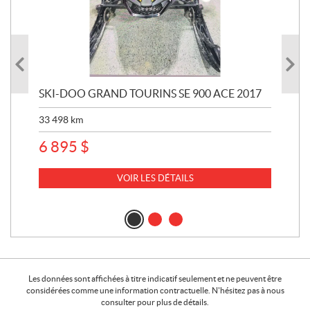
SKI-DOO GRAND TOURINS SE 900 ACE 2017
SK
33 498
km
10 
6 895
$
VOIR LES DÉTAILS
Les données sont affichées à titre indicatif seulement et ne peuvent être
considérées comme une information contractuelle. N'hésitez pas à nous
consulter pour plus de détails.