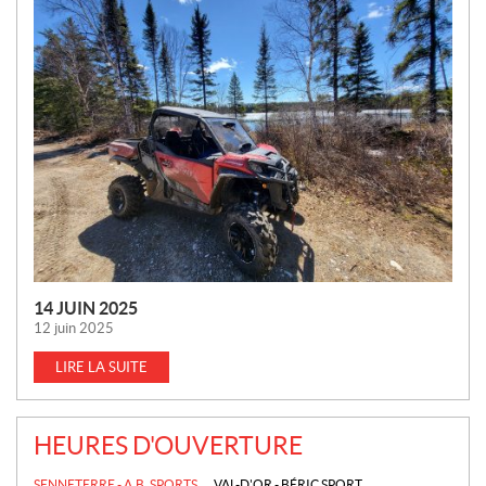
O
U
V
E
L
L
E
S
14 JUIN 2025
12 juin 2025
LIRE LA SUITE
HEURES D'OUVERTURE
SENNETERRE - A.B. SPORTS
VAL-D'OR - BÉRIC SPORT