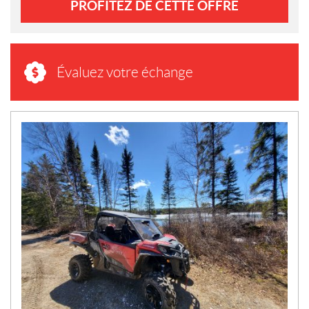
PROFITEZ DE CETTE OFFRE
Évaluez votre échange
N
O
U
V
E
L
L
E
S