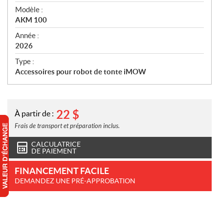
é
Modèle :
c
AKM 100
i
f
Année :
i
2026
c
Type :
a
Accessoires pour robot de tonte iMOW
t
i
o
n
22
$
À partir de :
s
Frais de transport et préparation inclus.
CALCULATRICE
DE PAIEMENT
FINANCEMENT FACILE
DEMANDEZ UNE PRÉ-APPROBATION