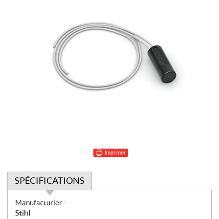
Imprimer
SPÉCIFICATIONS
S
Manufacturier :
p
Stihl