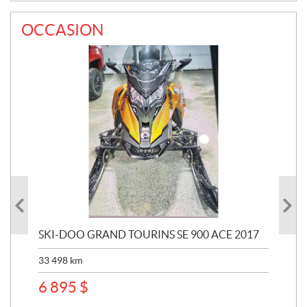
OCCASION
SKI-DOO GRAND TOURINS SE 900 ACE 2017
SK
33 498
km
10 
6 895
$