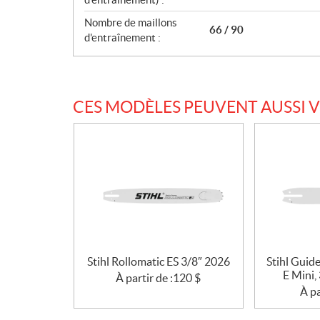
i
Nombre de maillons
o
66 / 90
d'entraînement :
n
s
CES MODÈLES PEUVENT AUSSI 
Stihl Rollomatic ES 3/8″ 2026
Stihl Guid
E Mini,
À partir de :
120
$
À pa