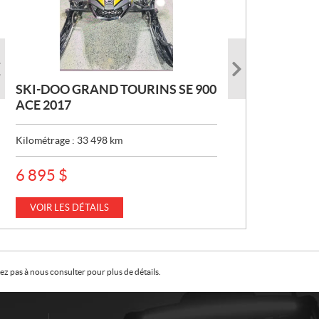
SKI-DOO GRAND TOURINS SE 900
SKI-DOO COMMANDER MAX 800
CAN-AM DEFENDER XT HD7 2026
ACE 2017
DPS 2017
P
22 049
$
R
Kilométrage :
Kilométrage :
33 498
10 152
km
km
I
X
VOIR LES DÉTAILS
VOIR LES DÉTAILS
P
6 895
$
:
R
I
X
VOIR LES DÉTAILS
:
z pas à nous consulter pour plus de détails.