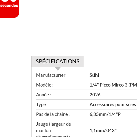
SPÉCIFICATIONS
S
Manufacturier :
Stihl
p
Modèle :
1/4" Picco Mirco 3 (PM
é
c
Année :
2026
i
Type :
Accessoires pour scies
f
i
Pas de la chaîne :
6,35mm/1/4"P
c
Jauge (largeur de
a
maillon
1,1mm/.043"
t
d'entraînement) :