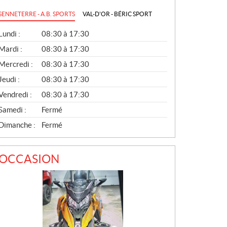
SENNETERRE - A.B. SPORTS
VAL-D'OR - BÉRIC SPORT
G
Lundi :
08:30 à 17:30
É
N
Mardi :
08:30 à 17:30
É
Mercredi :
08:30 à 17:30
R
A
Jeudi :
08:30 à 17:30
L
Vendredi :
08:30 à 17:30
Samedi :
Fermé
Dimanche :
Fermé
OCCASION