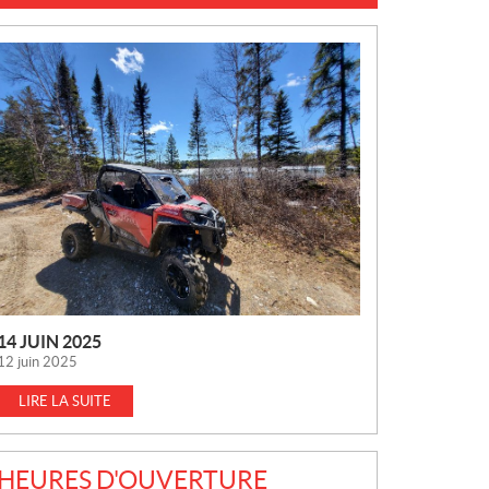
N
O
U
V
E
L
L
E
S
14 JUIN 2025
12 juin 2025
LIRE LA SUITE
HEURES D'OUVERTURE