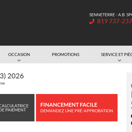
SENNETERRE - A.B. S
Téléphone :
819 737-23
OCCASION
PROMOTIONS
SERVICE ET PIÈ
3) 2026
îne
FINANCEMENT FACILE
CALCULATRICE
DE PAIEMENT
DEMANDEZ UNE PRÉ-APPROBATION