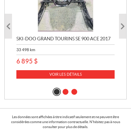
SKI-DOO GRAND TOURINS SE 900 ACE 2017
SK
33 498
km
10 
6 895
$
VOIR LES DÉTAILS
Les données sont affichées à titre indicatif seulement et ne peuvent être
considérées comme une information contractuelle. N'hésitez pas à nous
consulter pour plus de détails.