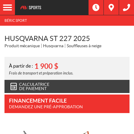
BÉRIC SPORT
HUSQVARNA ST 227 2025
Produit mécanique
Husqvarna
Souffleuses à neige
1 900
$
À partir de :
Frais de transport et préparation inclus.
CALCULATRICE
DE PAIEMENT
FINANCEMENT FACILE
DEMANDEZ UNE PRÉ-APPROBATION