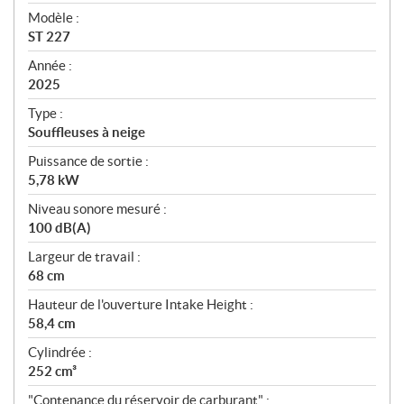
é
Modèle :
c
ST 227
i
f
Année :
i
2025
c
Type :
a
Souffleuses à neige
t
Puissance de sortie :
i
5,78 kW
o
n
Niveau sonore mesuré :
s
100 dB(A)
Largeur de travail :
68 cm
Hauteur de l'ouverture Intake Height :
58,4 cm
Cylindrée :
252 cm³
"Contenance du réservoir de carburant" :