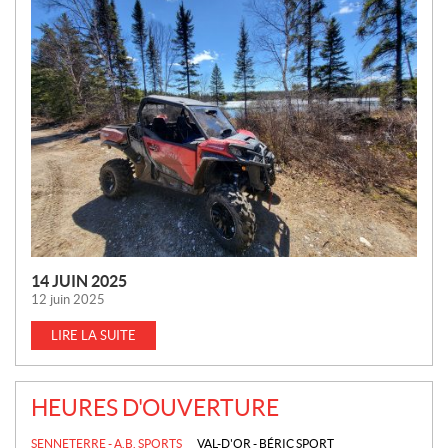
O
U
V
E
L
L
E
S
14 JUIN 2025
12 juin 2025
LIRE LA SUITE
HEURES D'OUVERTURE
SENNETERRE - A.B. SPORTS
VAL-D'OR - BÉRIC SPORT