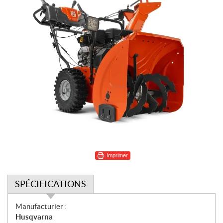
Imprimer
SPÉCIFICATIONS
S
Manufacturier :
p
Husqvarna