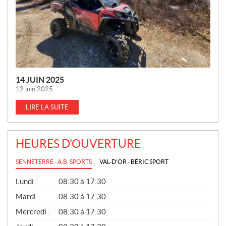
E
S
14 JUIN 2025
12 juin 2025
LIRE LA SUITE
HEURES D'OUVERTURE
SENNETERRE - A.B. SPORTS
VAL-D'OR - BÉRIC SPORT
G
Lundi :
08:30 à 17:30
É
N
Mardi :
08:30 à 17:30
É
Mercredi :
08:30 à 17:30
R
A