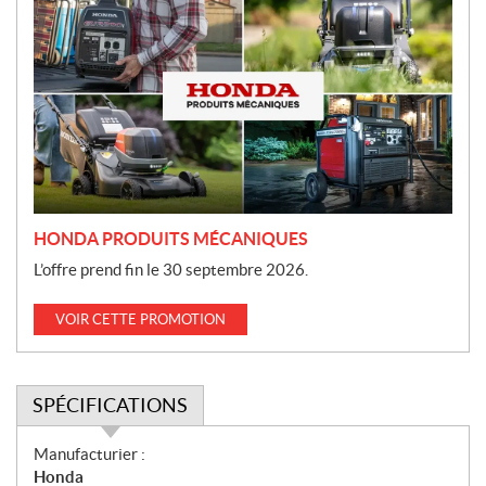
r
o
m
o
t
i
o
n
HONDA PRODUITS MÉCANIQUES
L’offre prend fin le 30 septembre 2026.
VOIR CETTE PROMOTION
SPÉCIFICATIONS
S
Manufacturier :
p
Honda