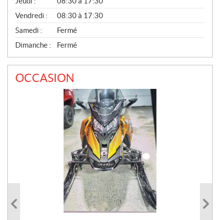
Jeudi :
08:30 à 17:30
L
Vendredi :
08:30 à 17:30
Samedi :
Fermé
Dimanche :
Fermé
OCCASION