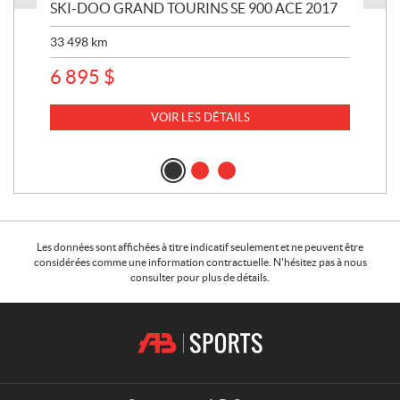
SKI-DOO GRAND TOURINS SE 900 ACE 2017
SK
33 498
km
10 
6 895
$
VOIR LES DÉTAILS
Les données sont affichées à titre indicatif seulement et ne peuvent être
considérées comme une information contractuelle. N'hésitez pas à nous
consulter pour plus de détails.
C
A
o
.
n
B
t
.