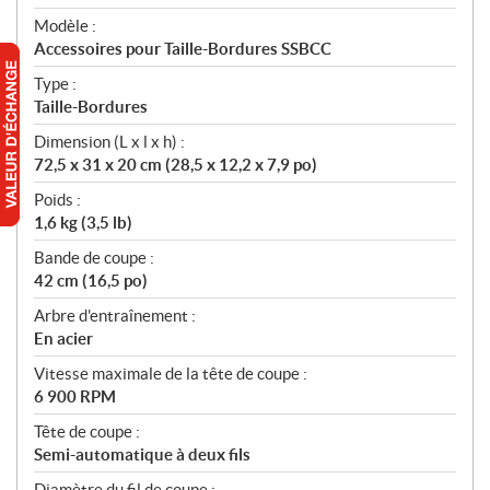
é
Modèle :
c
Accessoires pour Taille-Bordures SSBCC
i
f
Type :
i
Taille-Bordures
c
Dimension (L x l x h) :
a
72,5 x 31 x 20 cm (28,5 x 12,2 x 7,9 po)
t
Poids :
i
1,6 kg (3,5 lb)
o
n
Bande de coupe :
s
42 cm (16,5 po)
Arbre d'entraînement :
En acier
Vitesse maximale de la tête de coupe :
6 900 RPM
Tête de coupe :
Semi-automatique à deux fils
Diamètre du fil de coupe :