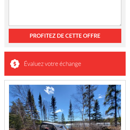
PROFITEZ DE CETTE OFFRE
Évaluez votre échange
N
O
U
V
E
L
L