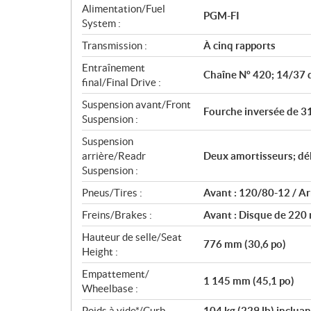
Alimentation/Fuel
PGM-FI
System :
Transmission :
À cinq rapports
Entraînement
Chaîne Nº 420; 14/37 
final/Final Drive :
Suspension avant/Front
Fourche inversée de 3
Suspension :
Suspension
arrière/Readr
Deux amortisseurs; dé
Suspension :
Pneus/Tires :
Avant : 120/80-12 / Ar
Freins/Brakes :
Avant : Disque de 220
Hauteur de selle/Seat
776 mm (30,6 po)
Height :
Empattement/
1 145 mm (45,1 po)
Wheelbase :
Poids à vide*/Curb
104 kg (229 lb) incluan