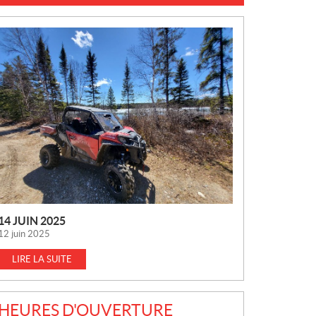
N
O
U
V
E
L
L
E
S
14 JUIN 2025
12 juin 2025
LIRE LA SUITE
HEURES D'OUVERTURE