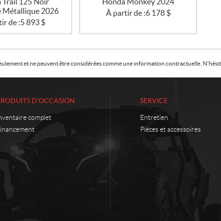
Trail 125 Noir
Honda Monkey 2024
e Métallique 2026
À partir de :
6 178
$
ir de :
5 893
$
f seulement et ne peuvent être considérées comme une information contractuelle. N'hésite
PRODUITS D'OCCASION
SERVICE
nventaire complet
Entretien
inancement
Pièces et accessoires