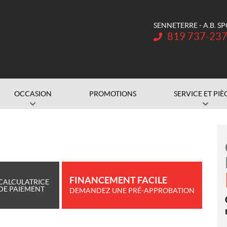
SENNETERRE - A.B. S
Téléphone :
819 737-23
OCCASION
PROMOTIONS
SERVICE ET PIÈ
FINANCEMENT FACILE
CALCULATRICE
DE PAIEMENT
DEMANDEZ UNE PRÉ-APPROBATION