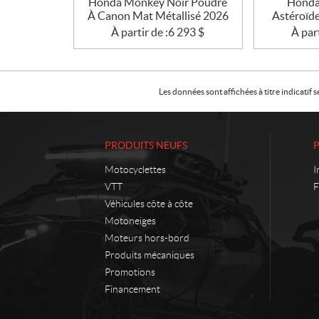
Honda Monkey Noir Poudre
Honda 
À Canon Mat Métallisé 2026
Astéroïd
À partir de :
6 293
$
À part
Les données sont affichées à titre indicati
PRODUITS NEUFS
Motocyclettes
I
VTT
F
Véhicules côte à côte
Motoneiges
Moteurs hors-bord
Produits mécaniques
Promotions
Financement