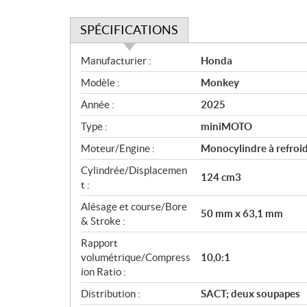
SPÉCIFICATIONS
S
Manufacturier :
Honda
p
Modèle :
Monkey
é
c
Année :
2025
i
Type :
miniMOTO
f
i
Moteur/Engine :
Monocylindre à refroid
c
Cylindrée/Displacemen
124 cm3
a
t :
t
Alésage et course/Bore
i
50 mm x 63,1 mm
& Stroke :
o
n
Rapport
s
volumétrique/Compress
10,0:1
ion Ratio :
Distribution :
SACT; deux soupapes