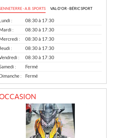
SENNETERRE - A.B. SPORTS
VAL-D'OR - BÉRIC SPORT
G
Lundi :
08:30 à 17:30
É
N
Mardi :
08:30 à 17:30
É
Mercredi :
08:30 à 17:30
R
A
Jeudi :
08:30 à 17:30
L
Vendredi :
08:30 à 17:30
Samedi :
Fermé
Dimanche :
Fermé
OCCASION