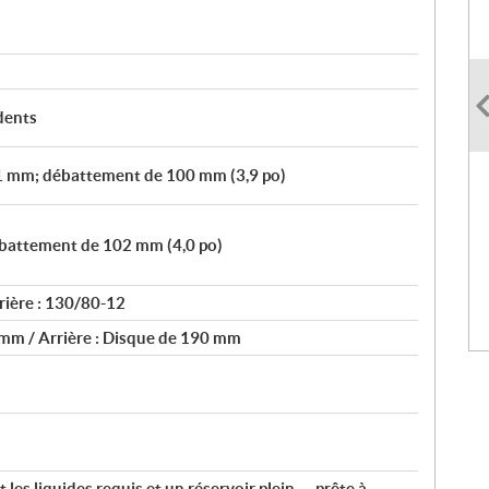
dents
1 mm; débattement de 100 mm (3,9 po)
battement de 102 mm (4,0 po)
rière : 130/80-12
 mm / Arrière : Disque de 190 mm
t les liquides requis et un réservoir plein — prête à