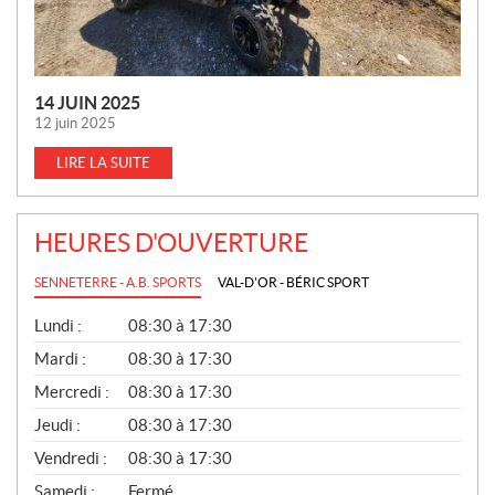
14 JUIN 2025
12 juin 2025
LIRE LA SUITE
HEURES D'OUVERTURE
SENNETERRE - A.B. SPORTS
VAL-D'OR - BÉRIC SPORT
G
Lundi :
08:30 à 17:30
É
N
Mardi :
08:30 à 17:30
É
Mercredi :
08:30 à 17:30
R
A
Jeudi :
08:30 à 17:30
L
Vendredi :
08:30 à 17:30
Samedi :
Fermé