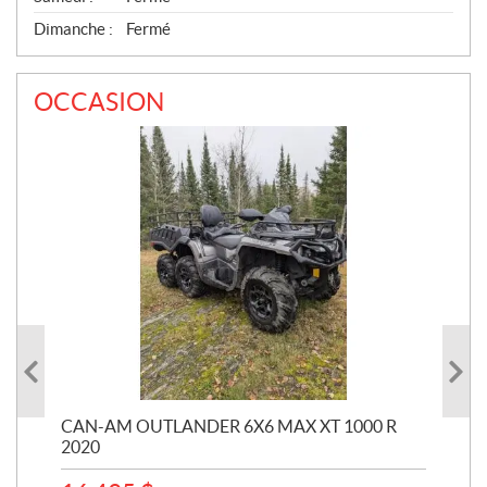
Dimanche :
Fermé
OCCASION
17
SK
CAN-AM OUTLANDER 6X6 MAX XT 1000 R
2020
33 