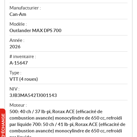
e
Manufacturier :
r
Can-Am
ç
u
Modèle :
Outlander MAX DPS 700
Année :
2026
# inventaire :
A-15647
Type :
VTT (4 roues)
NIV :
3JB3MA542TJ001143
Moteur :
500: 40 ch / 37 lb-pi, Rotax ACE (efficacité de
combustion avancée) monocylindre de 650 cc, refroidi
par liquide 700: 50 ch / 41 lb-pi, Rotax ACE (efficacité de
combustion avancée) monocylindre de 650 cc, refroidi