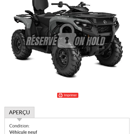
Imprimer
APERÇU
A
Condition:
p
Véhicule neuf