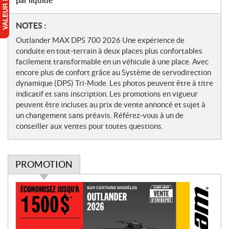
par liquide
N
NOTES :
o
Outlander MAX DPS 700 2026 Une expérience de
t
conduite en tout-terrain à deux places plus confortables
e
facilement transformable en un véhicule à une place. Avec
s
encore plus de confort grâce au Système de servodirection
dynamique (DPS) Tri-Mode. Les photos peuvent être à titre
indicatif et sans inscription. Les promotions en vigueur
peuvent être incluses au prix de vente annoncé et sujet à
un changement sans préavis. Référez-vous à un de
conseiller aux ventes pour toutes questions.
PROMOTION
P
r
o
m