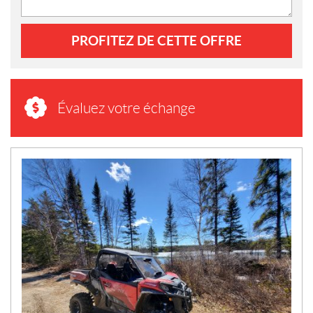
PROFITEZ DE CETTE OFFRE
Évaluez votre échange
N
O
U
V
E
L
L
E
S