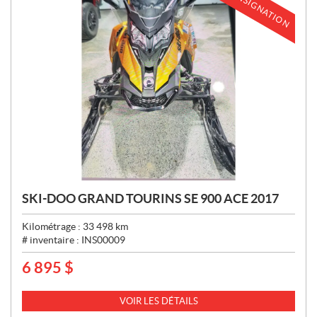
EN CONSIGNATION
SKI-DOO GRAND TOURINS SE 900 ACE 2017
Kilométrage :
33 498
km
# inventaire :
INS00009
6 895
$
P
R
I
VOIR LES DÉTAILS
X