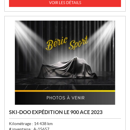
I
VOIR LES DÉTAILS
X
:
SKI-DOO EXPÉDITION LE 900 ACE 2023
Kilométrage :
14 438
km
# inventaire :
A-15657