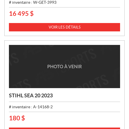
# inventaire :
W-GET-3993
16 495
$
P
R
I
VOIR LES DÉTAILS
X
:
PHOTO À VENIR
STIHL SEA 20 2023
# inventaire :
A-14168-2
180
$
P
R