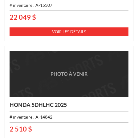
# inventaire :
A-15307
22 049
$
P
R
I
VOIR LES DÉTAILS
X
:
PHOTO À VENIR
HONDA 5DHLHC 2025
# inventaire :
A-14842
2 510
$
P
R