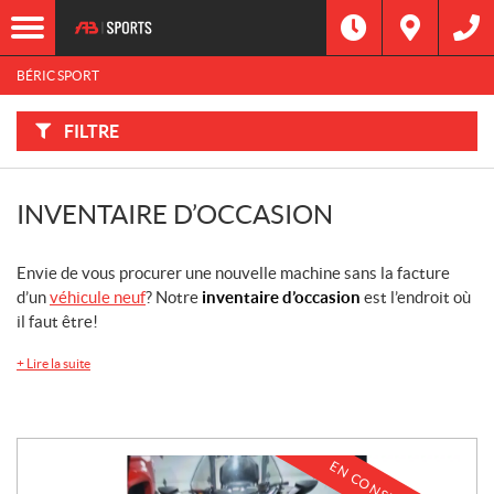
F
I
Filtre
L
Type
T
R
BÉRIC SPORT
E
R
Catégorie
P
A
FILTRE
R
:
Marque
INVENTAIRE D’OCCASION
Année
Envie de vous procurer une nouvelle machine sans la facture
Prix
d’un
véhicule neuf
? Notre
inventaire d’occasion
est l’endroit où
il faut être!
Inventaire
CHERCHER
+
Lire la suite