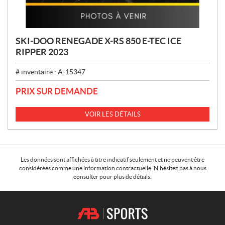
SKI-DOO RENEGADE X-RS 850 E-TEC ICE
RIPPER 2023
# inventaire :
A-15347
PRIX SUR DEMANDE
VOIR LES DÉTAILS
Les données sont affichées à titre indicatif seulement et ne peuvent être
considérées comme une information contractuelle. N'hésitez pas à nous
consulter pour plus de détails.
C
A
o
.