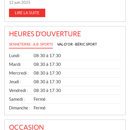
12 juin 2025
LIRE LA SUITE
HEURES D'OUVERTURE
SENNETERRE - A.B. SPORTS
VAL-D'OR - BÉRIC SPORT
G
Lundi :
08:30 à 17:30
É
N
Mardi :
08:30 à 17:30
É
Mercredi :
08:30 à 17:30
R
A
Jeudi :
08:30 à 17:30
L
Vendredi :
08:30 à 17:30
Samedi :
Fermé
Dimanche :
Fermé
OCCASION