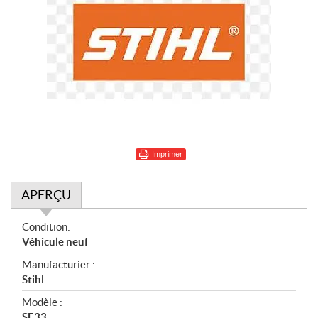
Imprimer
APERÇU
A
Condition:
p
Véhicule neuf
e
Manufacturier :
r
Stihl
ç
u
Modèle :
SE33