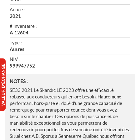
Année :
2021
# inventaire :
A-12604
Type :
Autres
NIV :
999947752
N
NOTES :
o
SE33 2021 Le Skandic LE 2023 offre une efficacité
t
robuste aux conducteurs qui en ont besoin. Hautement
e
performant hors-piste et doté d’une grande capacité de
s
remorquage pour transporter tout ce dont vous avez
besoin sur le chantier. Des options de puissance et de
maniabilité exceptionnelles vous permettent de
redécouvrir pourquoi les fins de semaine ont été inventées.
Situé chez A.B. Sports à Senneterre Québec nous offrons