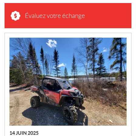
Évaluez votre échange
N
O
U
V
E
L
L
E
S
14 JUIN 2025