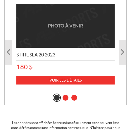
PHOTO À VENIR
STIHL SEA 20 2023
180
$
VOIR LES DÉTAILS
17
CA
11 
Les données sont affichées à titre indicatif seulement et ne peuvent être
considérées comme une information contractuelle. N'hésitez pas à nous