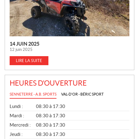
S
14 JUIN 2025
12 juin 2025
LIRE LA SUITE
HEURES D'OUVERTURE
SENNETERRE - A.B. SPORTS
VAL-D'OR - BÉRIC SPORT
G
Lundi :
08:30 à 17:30
É
N
Mardi :
08:30 à 17:30
É
Mercredi :
08:30 à 17:30
R
A
Jeudi :
08:30 à 17:30
L