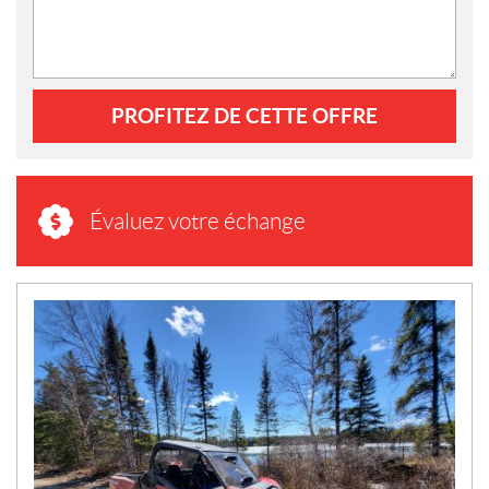
PROFITEZ DE CETTE OFFRE
Évaluez votre échange
N
O
U
V
E
L
L
E