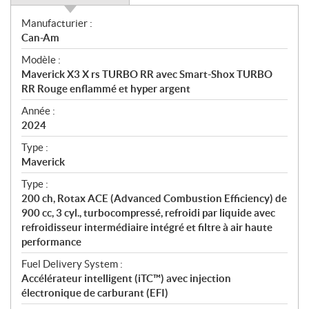
S
Manufacturier :
p
Can-Am
é
Modèle :
c
Maverick X3 X rs TURBO RR avec Smart-Shox TURBO
i
RR Rouge enflammé et hyper argent
f
i
Année :
2024
c
a
Type :
t
Maverick
i
Type :
o
200 ch, Rotax ACE (Advanced Combustion Efficiency) de
n
900 cc, 3 cyl., turbocompressé, refroidi par liquide avec
s
refroidisseur intermédiaire intégré et filtre à air haute
performance
Fuel Delivery System :
Accélérateur intelligent (iTC™) avec injection
électronique de carburant (EFI)