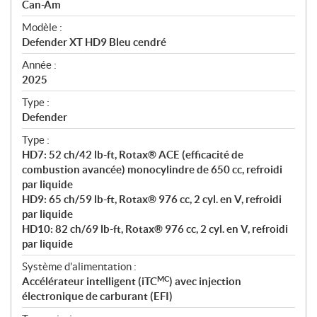
p
Can-Am
é
Modèle :
c
Defender XT HD9 Bleu cendré
i
f
Année :
i
2025
c
Type :
a
Defender
t
Type :
i
HD7: 52 ch/42 lb-ft, Rotax® ACE (efficacité de
o
combustion avancée) monocylindre de 650 cc, refroidi
n
par liquide
s
HD9: 65 ch/59 lb-ft, Rotax® 976 cc, 2 cyl. en V, refroidi
par liquide
HD10: 82 ch/69 lb-ft, Rotax® 976 cc, 2 cyl. en V, refroidi
par liquide
Système d'alimentation :
MC
Accélérateur intelligent (iTC
) avec injection
électronique de carburant (EFI)