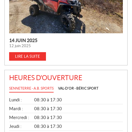
S
14 JUIN 2025
12 juin 2025
LIRE LA SUITE
HEURES D'OUVERTURE
SENNETERRE - A.B. SPORTS
VAL-D'OR - BÉRIC SPORT
G
Lundi :
08:30 à 17:30
É
N
Mardi :
08:30 à 17:30
É
Mercredi :
08:30 à 17:30
R
A
Jeudi :
08:30 à 17:30
L