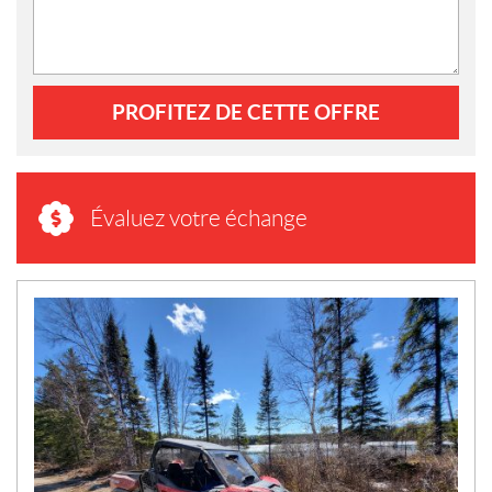
PROFITEZ DE CETTE OFFRE
Évaluez votre échange
N
O
U
V
E
L
L
E