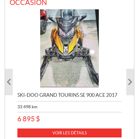
OCCASION
SKI-DOO GRAND TOURINS SE 900 ACE 2017
SK
33 498
km
10 
6 895
$
VOIR LES DÉTAILS