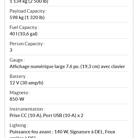
1 134 kg (2 500 lb)
Payload Capacity :
598 kg (1 320 lb)
Fuel Capacity :
40 l (10,6 gal)
Person Capacity :
3
Gauge :
Affichage numérique large 7.6 po. (19,3 cm) avec clavier
Battery :
12 V (30 amp/h)
Magneto :
850-W
Instrumentation :
Prise CC (10-A), Port USB (10-A) x 2
Lighting :
Puissance feu avant : 140 W, Signature à DEL, Feux