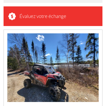
Évaluez votre échange
N
O
U
V
E
L
L
E
S