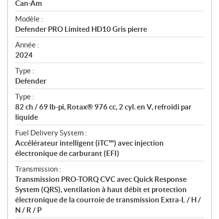
p
Can-Am
é
Modèle :
c
Defender PRO Limited HD10 Gris pierre
i
f
Année :
i
2024
c
Type :
a
Defender
t
Type :
i
82 ch / 69 lb-pi, Rotax® 976 cc, 2 cyl. en V, refroidi par
o
liquide
n
s
Fuel Delivery System :
Accélérateur intelligent (iTC™) avec injection
électronique de carburant (EFI)
Transmission :
Transmission PRO-TORQ CVC avec Quick Response
System (QRS), ventilation à haut débit et protection
électronique de la courroie de transmission Extra-L / H /
N / R / P