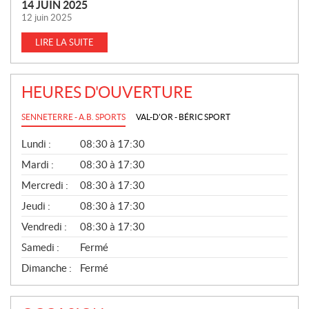
14 JUIN 2025
12 juin 2025
LIRE LA SUITE
HEURES D'OUVERTURE
SENNETERRE - A.B. SPORTS
VAL-D'OR - BÉRIC SPORT
G
Lundi :
08:30 à 17:30
É
N
Mardi :
08:30 à 17:30
É
Mercredi :
08:30 à 17:30
R
A
Jeudi :
08:30 à 17:30
L
Vendredi :
08:30 à 17:30
Samedi :
Fermé
Dimanche :
Fermé