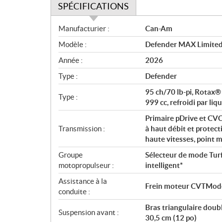
SPÉCIFICATIONS
S
Manufacturier :
Can-Am
p
Modèle :
Defender MAX Limite
é
c
Année :
2026
i
Type :
Defender
f
i
95 ch/70 lb-pi, Rotax®
Type :
c
999 cc, refroidi par liq
a
Primaire pDrive et CV
t
Transmission :
à haut débit et protec
i
haute vitesses, point 
o
Groupe
Sélecteur de mode Turf
n
motopropulseur :
intelligent*
s
Assistance à la
Frein moteur CVTModes
conduite :
Bras triangulaire doub
Suspension avant :
30,5 cm (12 po)