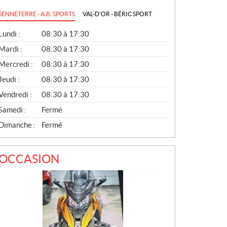
SENNETERRE - A.B. SPORTS
VAL-D'OR - BÉRIC SPORT
G
Lundi :
08:30 à 17:30
É
N
Mardi :
08:30 à 17:30
É
Mercredi :
08:30 à 17:30
R
A
Jeudi :
08:30 à 17:30
L
Vendredi :
08:30 à 17:30
Samedi :
Fermé
Dimanche :
Fermé
OCCASION