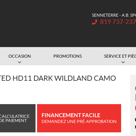
SENNETERRE - A.B. S
Téléphone :
819 737-23
OCCASION
PROMOTIONS
SERVICE ET PIÈ
TED HD11 DARK WILDLAND CAMO
FINANCEMENT FACILE
CALCULATRICE
DE PAIEMENT
DEMANDEZ UNE PRÉ-APPROBATION