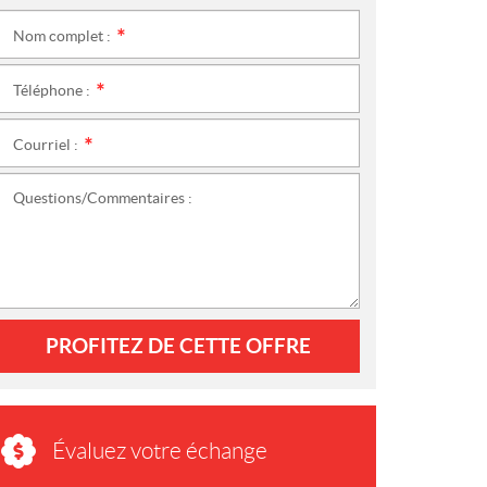
Nom complet :
*
Téléphone :
*
Courriel :
*
Questions/Commentaires :
PROFITEZ DE CETTE OFFRE
Évaluez votre échange