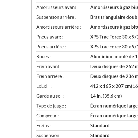
Amortisseurs avant :
Amortisseurs à gaz bi
Suspension arrière :
Bras triangulaire dou
Amortisseurs arrière :
Amortisseurs à gaz bi
Pneus avant :
XPS Trac Force 30 x 9/
Pneus arrière :
XPS Trac Force 30 x 9/
Roues :
Aluminium moulé de 1
Frein avant :
Deux disques de 262 m
Frein arrière :
Deux disques de 236 m
LxLxH :
412 x 165 x 207 cm(162.
Garde au sol :
14 in. (35.6 cm)
Type de jauge :
Écran numérique large d
Compteur :
Écran numérique large d
Freins :
Standard
Suspension :
Standard