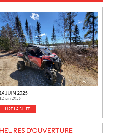
N
O
U
V
E
L
L
E
S
14 JUIN 2025
12 juin 2025
LIRE LA SUITE
HEURES D'OUVERTURE