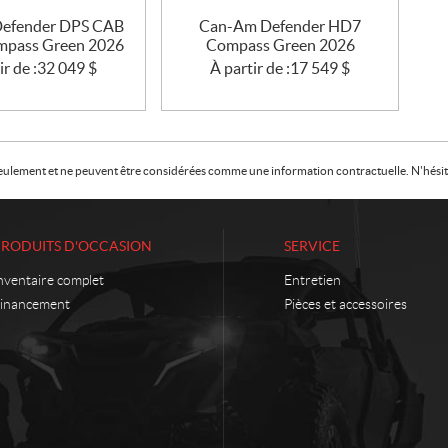
efender DPS CAB
Can-Am Defender HD7
pass Green 2026
Compass Green 2026
ir de :
32 049
$
À partir de :
17 549
$
f seulement et ne peuvent être considérées comme une information contractuelle. N'hésite
PRODUITS D'OCCASION
SERVICE
nventaire complet
Entretien
inancement
Pièces et accessoires