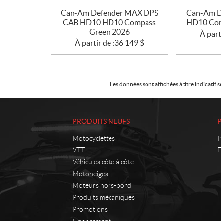
Can-Am Defender MAX DPS
Can-Am D
CAB HD10 HD10 Compass
HD10 Com
Green 2026
À part
À partir de :
36 149
$
Les données sont affichées à titre indicati
PRODUITS NEUFS
Motocyclettes
I
VTT
F
Véhicules côte à côte
Motoneiges
Moteurs hors-bord
Produits mécaniques
Promotions