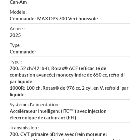
p
Can-Am
é
Modèle :
c
Commander MAX DPS 700 Vert boussole
i
f
Année :
i
2025
c
Type :
a
Commander
t
Type :
i
700: 52 ch/42 lb-ft, Rotax® ACE (efficacité de
o
combustion avancée) monocylindre de 650 cc, refroidi
n
par liquide
s
1000R: 100 ch, Rotax® de 976 cc, 2 cyl. en V, refroidi par
liquide
Système d'alimentation :
MC
Accélérateur intelligent (iTC
) avec injection
électronique de carburant (EFI)
Transmission :
700: CVT primaire pDrive avec frein moteur et