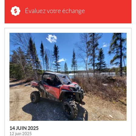
Évaluez votre échange
N
O
U
V
E
L
L
E
S
14 JUIN 2025
12 juin 2025