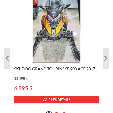
SKI-DOO GRAND TOURINS SE 900 ACE 2017
SK
33 498
km
10 
6 895
$
VOIR LES DÉTAILS